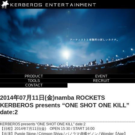
PRODUCT
EVENT
TOOLS
RECRUIT
CONTACT
2014年07月11日(金)namba ROCKETS
KERBEROS presents “ONE SHOT ONE KILL”
date:2
KERBEROS presents “ONE SHOT ONE KILL” date:2
【日程】2014年7月11日(金) OPEN 15:30 / START 16:00
【出演】Purple Stone / Crimson Shiva / パノラマ虚構ゼノン / Wonder【Age】