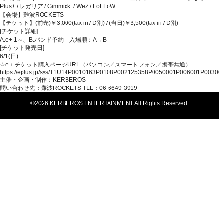
Plus+ / レガリア / Gimmick. / WeZ / FoLLoW
【会場】難波ROCKETS
【チケット】(前売)￥3,000(tax in / D別) / (当日)￥3,500(tax in / D別)
[チケット詳細]
A.e+ 1～、B.バンド予約 入場順：A→B
[チケット発売日]
6/1(日)
☆e＋チケット購入ページURL（パソコン／スマートフォン／携帯共通）
https://eplus.jp/sys/T1U14P0010163P0108P002125358P0050001P006001P0030
主催・企画・制作：KERBEROS
問い合わせ先：難波ROCKETS TEL：
06-6649-3919
©2026 KERBEROS ENTERTAINMENT All Rights Reserved.