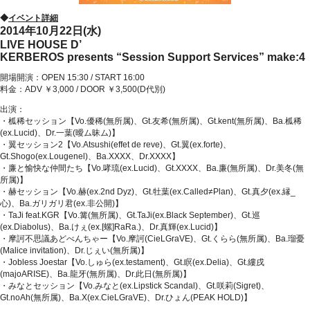
◆
イベント詳細
2014年10月22日(水)
LIVE HOUSE D’
KERBEROS presents “Session Support Services” make:4
開場開演：OPEN 15:30 / START 16:00
料金：ADV ￥3,000 / DOOR ￥3,500(D代別)
出演：
・柧稀セッション【Vo.優稀(無所属)、Gt.友希(無所属)、Gt.kent(無所属)、Ba.柧稀
(ex.Lucid)、Dr.一葉(曖ム昧ム)】
・翼セッション2【Vo.Atsushi(effet de reve)、Gt.翼(ex.forte)、
Gt.Shogo(ex.Lougenel)、Ba.XXXX、Dr.XXXX】
・廉と愉快な仲間たち【Vo.哮琉(ex.Lucid)、Gt.XXXX、Ba.廉(無所属)、Dr.美冬(無
所属)】
・赫セッション【Vo.赫(ex.2nd Dyz)、Gt.牡葉(ex.Called≠Plan)、Gt.真夕(ex.縁_
心)、Ba.ガリガリ君(ex.非公開)】
・TaJi feat.KGR【Vo.篝(無所属)、Gt.TaJi(ex.Black September)、Gt.巡
(ex.Diabolus)、Ba.けぇ(ex.[螺]RaRa.)、Dr.真輝(ex.Lucid)】
・摩訶不思議あどべんちゃー【Vo.摩訶(CieLGraVE)、Gt.くらら(無所属)、Ba.瑠憂
(Malice invitation)、Dr.じぇい(無所属)】
・Jobless Joestar【Vo.しゅら(ex.testament)、Gt.瞑(ex.Delia)、Gt.縷戌
(majoARISE)、Ba.龍牙(無所属)、Dr.此日(無所属)】
・みなとセッション【Vo.みなと(ex.Lipstick Scandal)、Gt.咲莉(Sigret)、
Gt.noAh(無所属)、Ba.X(ex.CieLGraVE)、Dr.ひょん(PEAK HOLD)】