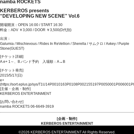
namba ROCKETS
KERBEROS presents
“DEVELOPING NEW SCENE” Vol.6
開場開演：OPEN 16:00 / START 16:30
料金：ADV ￥3,000 / DOOR ￥3,500(D代別)
出演：
Galumia / Mischievous / Rides In ReVellion / Sherella / サムクロ / Axkey / Purple
Stone(GUEST)
[チケット詳細]
A.
e+
1～、B.バンド予約 入場順：A→B
[チケット発売]
2015/5/17(日)
e+
(https://sort.eplus.jp/sys/T1U14P0010163P0108P002155197P0050001P006001P
[主催・企画・制作]
KERBEROS ENTERTAINMENT
[お問い合わせ]
namba ROCKETS 06-6649-3919
[企画・制作]
KERBEROS ENTERTAINMENT
©2026 KERBEROS ENTERTAINMENT All Rights Reserved.