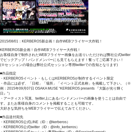
2015/08/01：KERBEROS新企画！自作WEBフライヤー大作戦！
KERBEROS新企画！自作WEBフライヤー大作戦！
お客様自身で制作されたWEBフライヤー画像をお送りいただければ弊社公式twitter
でピックアップ！バンドメンバーにも見てもらえます！奮ってご応募下さい！
(※セッションの場合は弊社公式セッション専用twitterでの告知となります)
■作品指定
・KERBEROSイベント・もしくはKERBEROSが制作するイベント限定
・作品には必ず、「日程」「場所」「イベント正式名称」を掲載して下さい。（※
例：2015年09月07日 OSAKA MUSE “KERBEROS presents 『大阪が光り輝く
日』”）
・アーティスト写真、twitter上にあるバンドメンバーの画像を使うことは自由で
す。またお客様自身のコメントを掲載することも可能です。
大好きな気持ちをWEBフライヤーで伝えてみてください。
■作品送付宛先
・KERBEROS公式LINE（ID：@kerberos）
・KERBEROS公式twitter（ID：@info_kerberos）
・KERBEROS公式セッション専用twitter（ID：@SessionSupport）