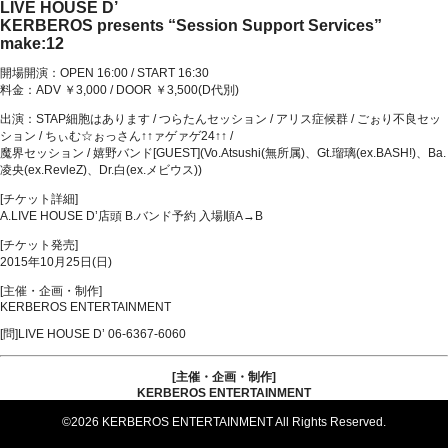
LIVE HOUSE D’
KERBEROS presents “Session Support Services”
make:12
開場開演：OPEN 16:00 / START 16:30
料金：ADV ￥3,000 / DOOR ￥3,500(D代別)
出演：STAP細胞はあります / つらたんセッション / アリス症候群 / ごぉり不良セッ
ション / ちぃむ☆ぉっさん↑↑ァゲァゲ24↑↑ /
魔界セッション / 嬉野バンド[GUEST](Vo.Atsushi(無所属)、Gt.瑠璃(ex.BASH!)、Ba.
凌央(ex.RevleZ)、Dr.白(ex.メビウス))
[チケット詳細]
A.LIVE HOUSE D’店頭 B.バンド予約 入場順A→B
[チケット発売]
2015年10月25日(日)
[主催・企画・制作]
KERBEROS ENTERTAINMENT
[問]LIVE HOUSE D’ 06-6367-6060
[主催・企画・制作]
KERBEROS ENTERTAINMENT
©2026 KERBEROS ENTERTAINMENT All Rights Reserved.