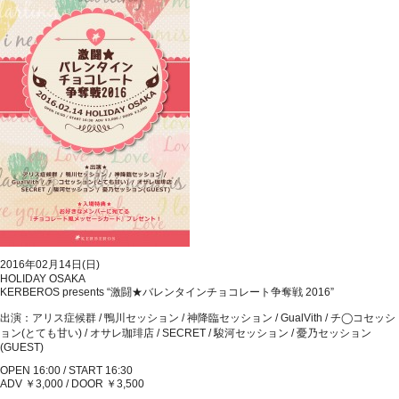
2016年02月14日(日)
HOLIDAY OSAKA
KERBEROS presents “激闘★バレンタインチョコレート争奪戦 2016”
出演：アリス症候群 / 鴨川セッション / 神降臨セッション / GualVith / チ◯コセッシ
ョン(とても甘い) / オサレ珈琲店 / SECRET / 駿河セッション / 憂乃セッション
(GUEST)
OPEN 16:00 / START 16:30
ADV ￥3,000 / DOOR ￥3,500