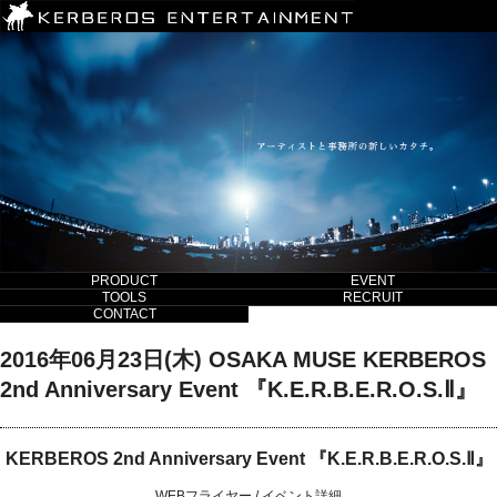
PRODUCT
EVENT
TOOLS
RECRUIT
CONTACT
2016年06月23日(木) OSAKA MUSE KERBEROS
2nd Anniversary Event 『K.E.R.B.E.R.O.S.Ⅱ』
KERBEROS 2nd Anniversary Event 『K.E.R.B.E.R.O.S.Ⅱ』
WEBフライヤー
/
イベント詳細