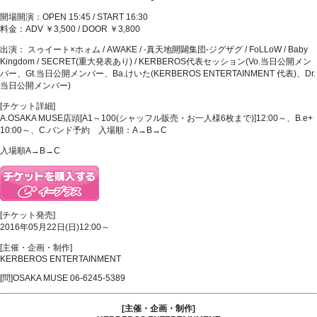
開場開演：OPEN 15:45 / START 16:30
料金：ADV ￥3,500 / DOOR ￥3,800
出演： スゥイート×ホォム / AWAKE / -真天地開闢集団-ジグザグ / FoLLoW / Baby
Kingdom / SECRET(重大発表あり) / KERBEROS代表セッション(Vo.当日公開メン
バー、Gt.当日公開メンバー、Ba.けいた(KERBEROS ENTERTAINMENT 代表)、Dr.
当日公開メンバー)
[チケット詳細]
A.OSAKA MUSE店頭[A1～100(シャッフル販売・お一人様6枚まで)]12:00～、B.e+
10:00～、C.バンド予約 入場順：A→B→C
入場順A→B→C
[チケット発売]
2016年05月22日(日)12:00～
[主催・企画・制作]
KERBEROS ENTERTAINMENT
[問]OSAKA MUSE 06-6245-5389
[主催・企画・制作]