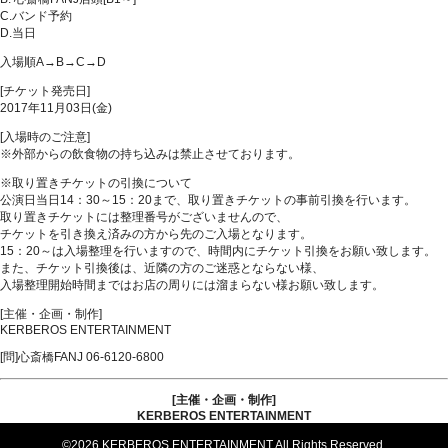
C.バンド予約
D.当日
入場順A→B→C→D
[チケット発売日]
2017年11月03日(金)
[入場時のご注意]
※外部からの飲食物の持ち込みは禁止させております。
※取り置きチケットの引換について
公演日当日14：30～15：20まで、取り置きチケットの事前引換を行います。
取り置きチケットには整理番号がございませんので、
チケットを引き換え済みの方から先のご入場となります。
15：20～は入場整理を行いますので、時間内にチケット引換をお願い致します。
また、チケット引換後は、近隣の方のご迷惑とならない様、
入場整理開始時間まではお店の周りには溜まらない様お願い致します。
[主催・企画・制作]
KERBEROS ENTERTAINMENT
[問]心斎橋FANJ 06-6120-6800
[主催・企画・制作]
KERBEROS ENTERTAINMENT
©2026 KERBEROS ENTERTAINMENT All Rights Reserved.