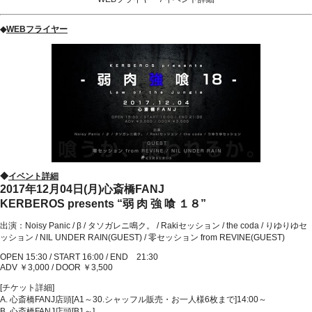
◆
WEBフライヤー
◆
イベント詳細
2017年12月04日(月)心斎橋FANJ
KERBEROS presents “弱 肉 強 喰 １８”
出演：Noisy Panic / β / タソガレニ鳴ク。 / Rakiセッション / the coda / りゆりゆセ
ッション / NIL UNDER RAIN(GUEST) / 零セッション from REVINE(GUEST)
OPEN 15:30 / START 16:00 / END 21:30
ADV ￥3,000 / DOOR ￥3,500
[チケット詳細]
A. 心斎橋FANJ店頭[A1～30.シャッフル販売・お一人様6枚まで]14:00～
B. 心斎橋FANJ店頭[B1～]