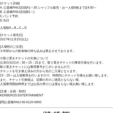
[チケット詳細]
A. 心斎橋FANJ店頭[A1～30.シャッフル販売・お一人様6枚まで]14:00～
B. 心斎橋FANJ店頭[B1～]
C.バンド予約
D.当日
入場順A→B→C→D
[チケット発売日]
2017年11月25日(土)
[入場時のご注意]
※外部からの飲食物の持ち込みは禁止させております。
※取り置きチケットの引換について
公演日当日14：30～15：20まで、取り置きチケットの事前引換を行います。
取り置きチケットには整理番号がございませんので、
チケットを引き換え済みの方から先のご入場となります。
15：20～は入場整理を行いますので、時間内にチケット引換をお願い致します。
また、チケット引換後は、近隣の方のご迷惑とならない様、
入場整理開始時間まではお店の周りには溜まらない様お願い致します。
[主催・企画・制作]
KERBEROS ENTERTAINMENT
[問]心斎橋FANJ 06-6120-6800
[主催・企画・制作]