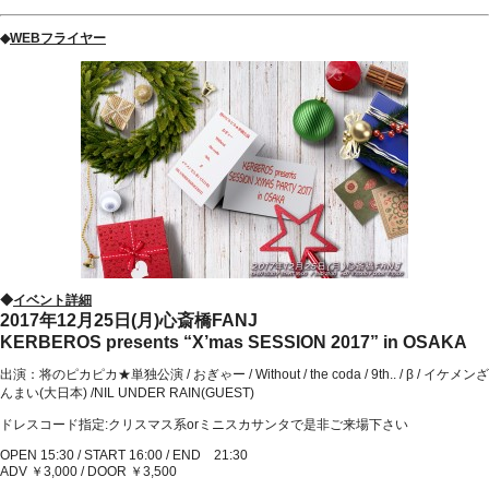
◆
WEBフライヤー
◆
イベント詳細
2017年12月25日(月)心斎橋FANJ
KERBEROS presents “X’mas SESSION 2017” in OSAKA
出演：将のピカピカ★単独公演 / おぎゃー / Without / the coda / 9th.. / β / イケメンざ
んまい(大日本) /NIL UNDER RAIN(GUEST)
ドレスコード指定:クリスマス系orミニスカサンタで是非ご来場下さい
OPEN 15:30 / START 16:00 / END 21:30
ADV ￥3,000 / DOOR ￥3,500