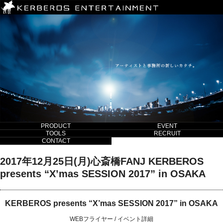
PRODUCT
EVENT
TOOLS
RECRUIT
CONTACT
2017年12月25日(月)心斎橋FANJ KERBEROS
presents “X’mas SESSION 2017” in OSAKA
KERBEROS presents “X’mas SESSION 2017” in OSAKA
WEBフライヤー
/
イベント詳細