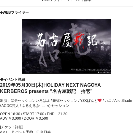
◆
WEBフライヤー
◆
イベント詳細
2019年05月30日(木)HOLIDAY NEXT NAGOYA
KERBEROS presents “名古屋戦記 拾壱”
出演：暴走セッションいろは坂 / 舞弥セッション / YZKばんど
/ カニ / Alie Shade
/ ACDC芸人 / ふるえる;(∩´﹏`∩);セッション
OPEN 16:30 / START 17:00 / END 21:30
ADV ￥3,000 / DOOR ￥3,500
[チケット詳細]
A.e+ 、B.バンド予約、C.当日券