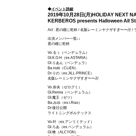
◆
イベント詳細
2019年10月28日(月)HOLIDAY NEXT N
KERBEROS presents Halloween All St
Act : 君の瞳に乾杯 / 名阪レーミンヤクザすぎ〜〜卍 
出演メンバー一覧↓↓
君の瞳に乾杯
Vo.るぅ（ペンデュラム）
Gt.K.O.H（ex.ASTARIA）
Gt.りあん（ペンデュラ）
Ba.nuki（CLiEN）
Dr.りの（ex.JILL-PRINCE）
名阪レーミンヤクザすぎ〜〜卍
Vo.奈央（ゼログミ）
Gt.Reima（ペンデュラム）
Gt.魔王（ゼツ）
Ba.みゆ（ex.i.Rias）
Dr.後日公開
ライトニングボルテックス
Vo.叶（ex.アンリミテッド）
Gt.ろあ（ex.ペンデュラム）
Gt.喰（ALCYON）