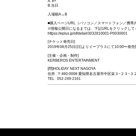
A. e+
B.当日
入場順A→B
■購入ページURL（パソコン／スマートフォン／携帯
※情報公開日になるまでは、下記URLをクリックし
httpss://eplus.jp/sf/detail/3032810001-P0030001
[チケット発売日]
2019年08月25日(日)よりイープラスにて10:00〜発売開
[主催・企画・制作]
KERBEROS ENTERTAINMENT
[問]HOLIDAY NEXT NAGOYA
住所 : 〒460-0008 愛知県名古屋市中区栄３−２３−３
TEL : 052-249-2161