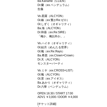
Ba.Kaname（CLiEN）
Dr.蘭（ex.ペンデュラム）
生傷
Vo.星羅（ALCYON）
Gt.椿（ex.繋がRe:ゼロ）
Gt.しずく（オギャリティ）
Ba.海（ALCYON）
Dr.和葵（ex.Re:SIRE）
「俺か、俺以外か。」
Vo.ハイネ（オギャリティ）
Gt.結月（めんたる世界）
Gt.颯（ex.Re:Яays）
Ba.希悠（ex.Clown×Crown）
Dr.天（ALCYON）
モンスターパーティ
Vo.ミヤ（ex.CROSS×LIST）
Gt.颯（ALCYON）
Gt.景（ex.アイギス）
Ba.あかり（オギャリティ）
Dr.六華（ペンデュラム）
OPEN 16:30 / START 17:00
ADV1 ￥3,000 / DOOR ￥4,000
[チケット詳細]